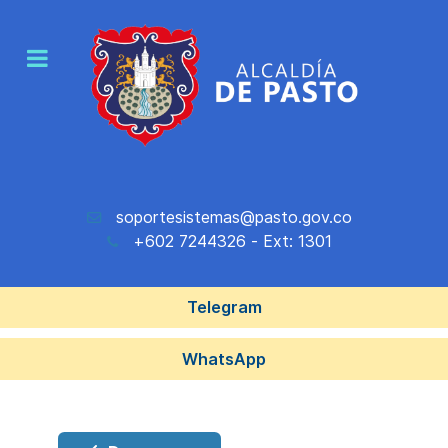
soportesistemas@pasto.gov.co
+602 7244326 - Ext: 1301
Telegram
WhatsApp