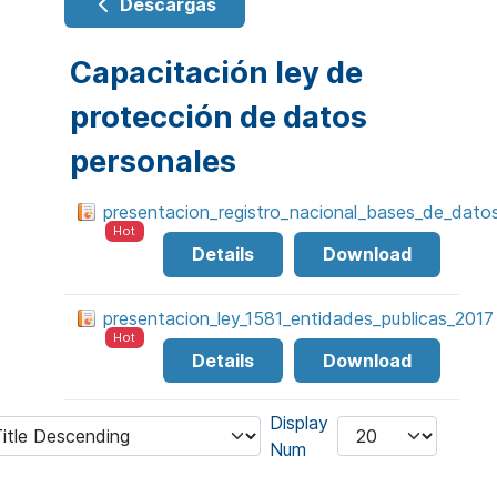
Descargas
Capacitación ley de
protección de datos
personales
presentacion_registro_nacional_bases_de_dato
Hot
Details
Download
presentacion_ley_1581_entidades_publicas_2017
Hot
Details
Download
Display
Num